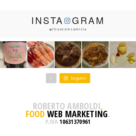
INSTA
GRAM
@ilcuocoincamicia
+
Seguimi
ROBERTO AMBOLDI
,
FOOD
WEB MARKETING
.
P
.
IVA
10631370961