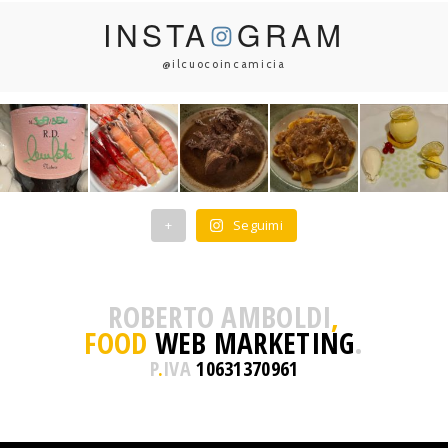
INSTA
GRAM
@ilcuocoincamicia
+
Seguimi
ROBERTO AMBOLDI
,
FOOD
WEB MARKETING
.
P
.
IVA
10631370961