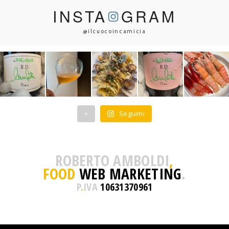
INSTA
GRAM
@ilcuocoincamicia
+
Seguimi
ROBERTO AMBOLDI
,
FOOD
WEB MARKETING
.
P
.
IVA
10631370961