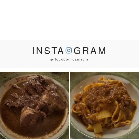
INSTA
GRAM
@ilcuocoincamicia