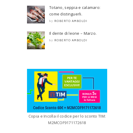
Totano, seppia e calamaro:
come distinguerli.
ROBERTO AMBOLDI
by
Il dente di leone – Marzo.
ROBERTO AMBOLDI
by
Copia e Incolla il codice per lo sconto TIM:
M2MCOF9171172618