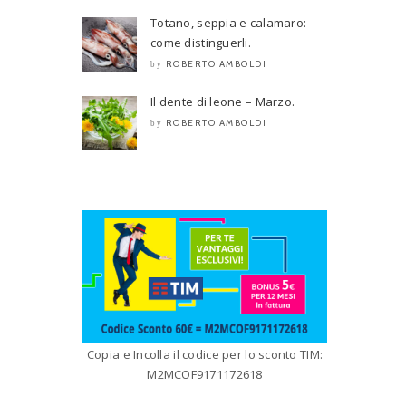
Totano, seppia e calamaro:
come distinguerli.
ROBERTO AMBOLDI
by
Il dente di leone – Marzo.
ROBERTO AMBOLDI
by
Copia e Incolla il codice per lo sconto TIM:
M2MCOF9171172618