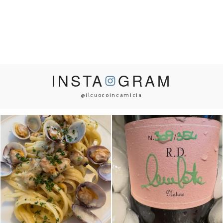
INSTA
GRAM
@ilcuocoincamicia