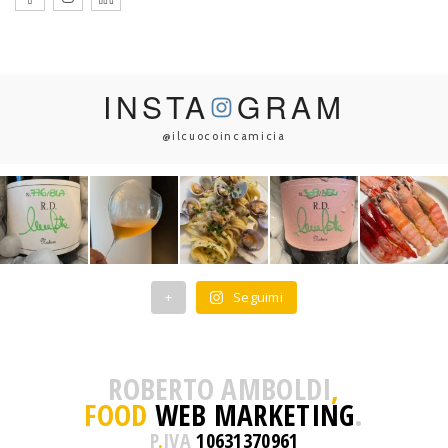
INSTA
GRAM
@ilcuocoincamicia
+
Seguimi
ROBERTO AMBOLDI
,
FOOD
WEB MARKETING
.
P
.
IVA
10631370961