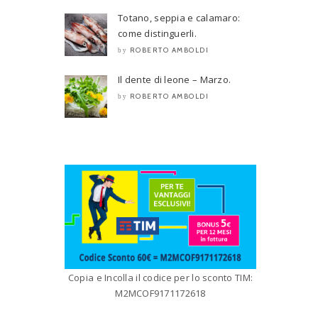
Totano, seppia e calamaro:
come distinguerli.
ROBERTO AMBOLDI
by
Il dente di leone – Marzo.
ROBERTO AMBOLDI
by
Copia e Incolla il codice per lo sconto TIM:
M2MCOF9171172618