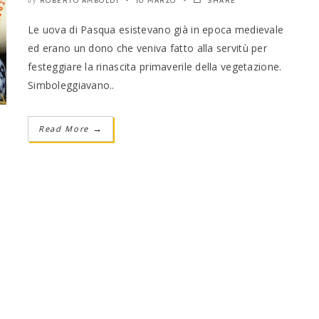
ROBERTO AMBOLDI
10 MARZO
SHARE
by
Le uova di Pasqua esistevano già in epoca medievale
ed erano un dono che veniva fatto alla servitù per
festeggiare la rinascita primaverile della vegetazione.
Simboleggiavano..
Read More
→