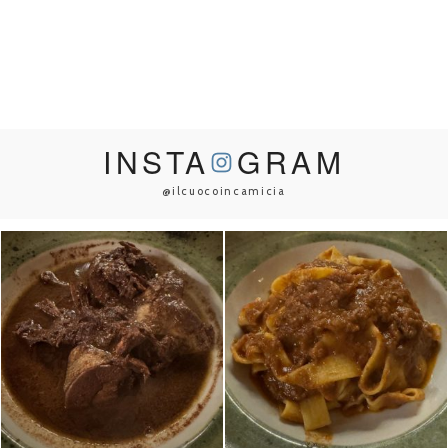
INSTA
GRAM
@ilcuocoincamicia