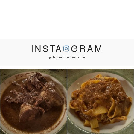
INSTA
GRAM
@ilcuocoincamicia