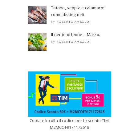
Totano, seppia e calamaro:
come distinguerli.
ROBERTO AMBOLDI
by
Il dente di leone – Marzo.
ROBERTO AMBOLDI
by
Copia e Incolla il codice per lo sconto TIM:
M2MCOF9171172618