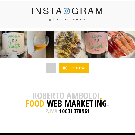
INSTA
GRAM
@ilcuocoincamicia
+
Seguimi
ROBERTO AMBOLDI
,
FOOD
WEB MARKETING
.
P
.
IVA
10631370961