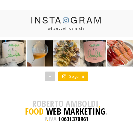
INSTA
GRAM
@ilcuocoincamicia
+
Seguimi
ROBERTO AMBOLDI
,
FOOD
WEB MARKETING
.
P
.
IVA
10631370961