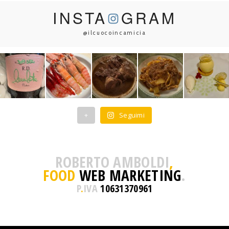
INSTA
GRAM
@ilcuocoincamicia
+
Seguimi
ROBERTO AMBOLDI
,
FOOD
WEB MARKETING
.
P
.
IVA
10631370961