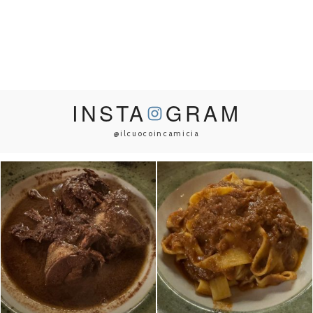
INSTA
GRAM
@ilcuocoincamicia