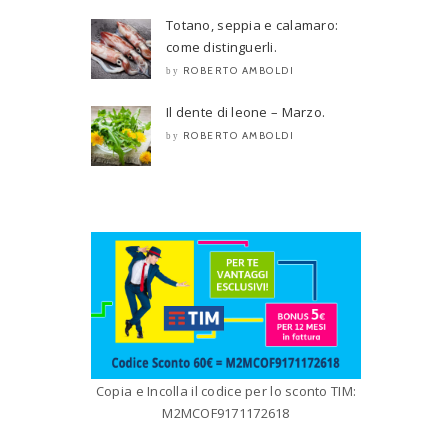
Totano, seppia e calamaro:
come distinguerli.
ROBERTO AMBOLDI
by
Il dente di leone – Marzo.
ROBERTO AMBOLDI
by
Copia e Incolla il codice per lo sconto TIM:
M2MCOF9171172618