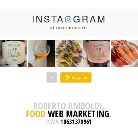
INSTA
GRAM
@ilcuocoincamicia
+
Seguimi
ROBERTO AMBOLDI
,
FOOD
WEB MARKETING
.
P
.
IVA
10631370961