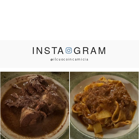
INSTA
GRAM
@ilcuocoincamicia