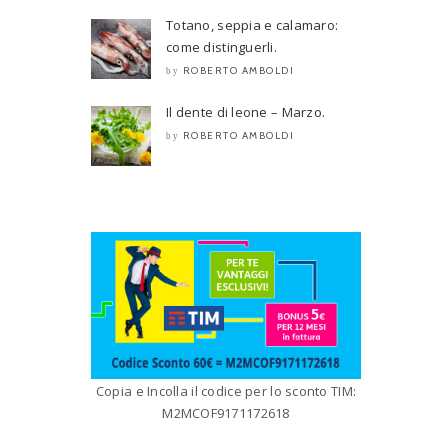
Totano, seppia e calamaro:
come distinguerli.
ROBERTO AMBOLDI
by
Il dente di leone – Marzo.
ROBERTO AMBOLDI
by
Copia e Incolla il codice per lo sconto TIM:
M2MCOF9171172618