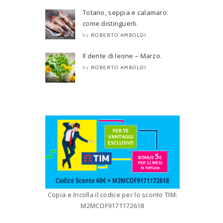
Totano, seppia e calamaro:
come distinguerli.
ROBERTO AMBOLDI
by
Il dente di leone – Marzo.
ROBERTO AMBOLDI
by
Copia e Incolla il codice per lo sconto TIM:
M2MCOF9171172618