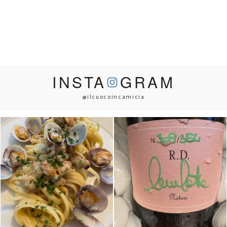
INSTA
GRAM
@ilcuocoincamicia