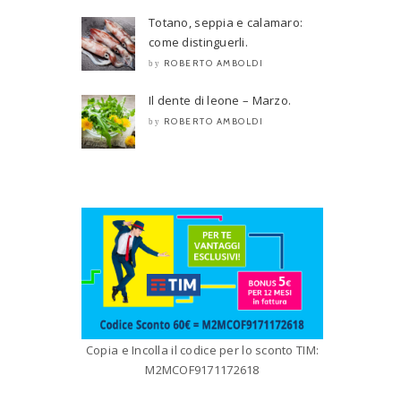
Totano, seppia e calamaro:
come distinguerli.
ROBERTO AMBOLDI
by
Il dente di leone – Marzo.
ROBERTO AMBOLDI
by
Copia e Incolla il codice per lo sconto TIM:
M2MCOF9171172618