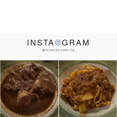
INSTA
GRAM
@ilcuocoincamicia