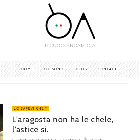
HOME
CHI SONO
BLOG
CONTATTI
LO SAPEVI CHE ?
L’aragosta non ha le chele,
l’astice si.