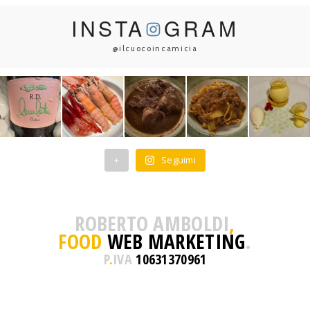
INSTA
GRAM
@ilcuocoincamicia
+
Seguimi
ROBERTO AMBOLDI
,
FOOD
WEB MARKETING
.
P
.
IVA
10631370961