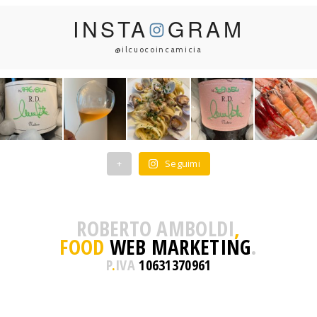
INSTA
GRAM
@ilcuocoincamicia
+
Seguimi
ROBERTO AMBOLDI
,
FOOD
WEB MARKETING
.
P
.
IVA
10631370961