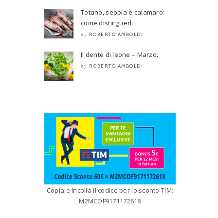
Totano, seppia e calamaro:
come distinguerli.
ROBERTO AMBOLDI
by
Il dente di leone – Marzo.
ROBERTO AMBOLDI
by
Copia e Incolla il codice per lo sconto TIM:
M2MCOF9171172618