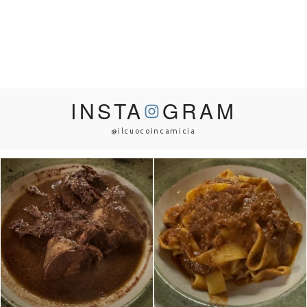
INSTA
GRAM
@ilcuocoincamicia