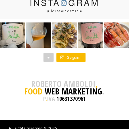
INSTA
GRAM
@ilcuocoincamicia
+
Seguimi
ROBERTO AMBOLDI
,
FOOD
WEB MARKETING
.
P
.
IVA
10631370961
All rights reserved © 2025