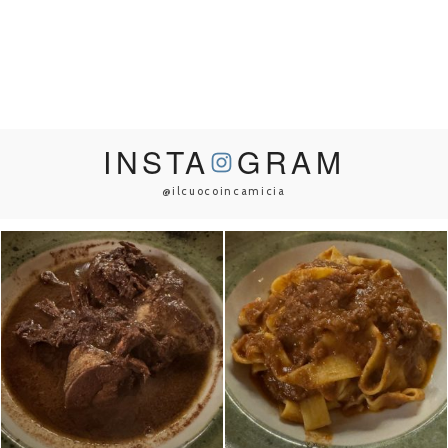
INSTA
GRAM
@ilcuocoincamicia