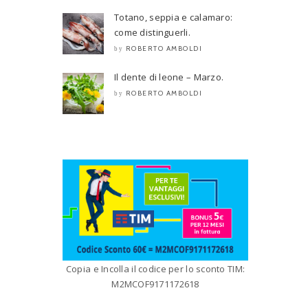
Totano, seppia e calamaro:
come distinguerli.
ROBERTO AMBOLDI
by
Il dente di leone – Marzo.
ROBERTO AMBOLDI
by
Copia e Incolla il codice per lo sconto TIM:
M2MCOF9171172618