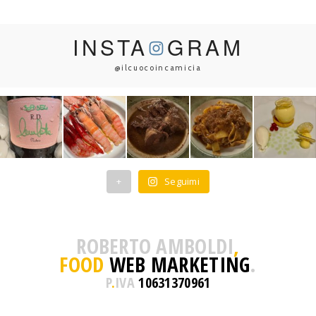
INSTA
GRAM
@ilcuocoincamicia
+
Seguimi
ROBERTO AMBOLDI
,
FOOD
WEB MARKETING
.
P
.
IVA
10631370961