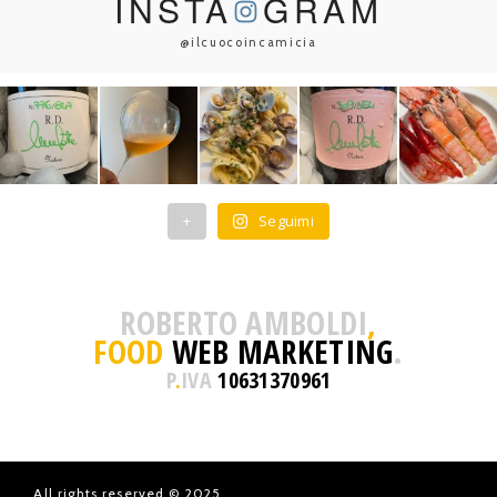
INSTA
GRAM
@ilcuocoincamicia
+
Seguimi
ROBERTO AMBOLDI
,
FOOD
WEB MARKETING
.
P
.
IVA
10631370961
All rights reserved © 2025