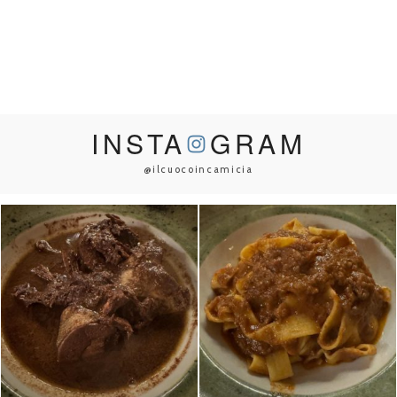
INSTA
GRAM
@ilcuocoincamicia