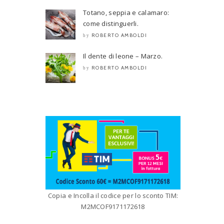
Totano, seppia e calamaro:
come distinguerli.
ROBERTO AMBOLDI
by
Il dente di leone – Marzo.
ROBERTO AMBOLDI
by
Copia e Incolla il codice per lo sconto TIM:
M2MCOF9171172618