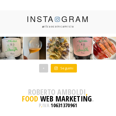
INSTA
GRAM
@ilcuocoincamicia
+
Seguimi
ROBERTO AMBOLDI
,
FOOD
WEB MARKETING
.
P
.
IVA
10631370961