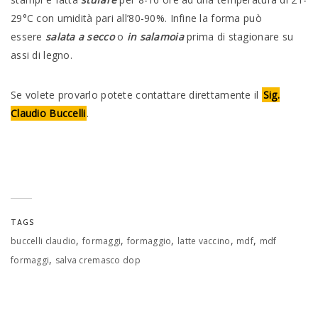
29°C con umidità pari all’80-90%. Infine la forma può
essere
salata a secco
o
in salamoia
prima di stagionare su
assi di legno.
Se volete provarlo potete contattare direttamente il
Sig.
Claudio Buccelli
.
TAGS
,
,
,
,
,
buccelli claudio
formaggi
formaggio
latte vaccino
mdf
mdf
,
formaggi
salva cremasco dop