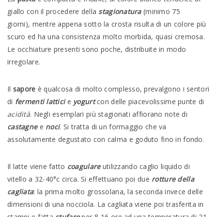
giallo con il procedere della
stagionatura
(minimo 75
giorni)
,
mentre appena sotto la crosta risulta di un colore più
scuro ed ha una consistenza molto morbida, quasi cremosa.
Le occhiature presenti sono poche, distribuite in modo
irregolare.
Il
sapore
è qualcosa di molto complesso, prevalgono i sentori
di
fermenti lattici
e
yogurt
con delle piacevolissime punte di
acidità
. Negli esemplari più stagionati affiorano note di
castagne
e
noci
. Si tratta di un formaggio che va
assolutamente degustato con calma e goduto fino in fondo.
Il latte viene fatto
coagulare
utilizzando caglio liquido di
vitello a 32-40°c circa. Si effettuano poi due
rotture della
cagliata
: la prima molto grossolana, la seconda invece delle
dimensioni di una nocciola. La cagliata viene poi trasferita in
stampi e fatta
stufare
per 8-16 ore ad una temperatura di 21-