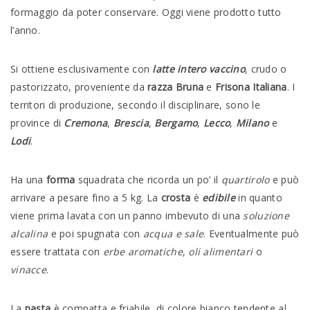
formaggio da poter conservare. Oggi viene prodotto tutto
l’anno.
Si ottiene esclusivamente con
latte intero vaccino
, crudo o
pastorizzato, proveniente da
razza Bruna
e
Frisona Italiana
. I
territori di produzione, secondo il disciplinare, sono le
province di
Cremona
,
Brescia
,
Bergamo
,
Lecco
,
Milano
e
Lodi
.
Ha una
forma
squadrata che ricorda un po’ il
quartirolo
e può
arrivare a pesare fino a 5 kg. La
crosta
è
edibile
in quanto
viene prima lavata con un panno imbevuto di una
soluzione
alcalina
e poi spugnata con
acqua e sale
. Eventualmente può
essere trattata con
erbe aromatiche
,
oli alimentari
o
vinacce
.
La
pasta
è compatta e friabile, di colore bianco tendente al