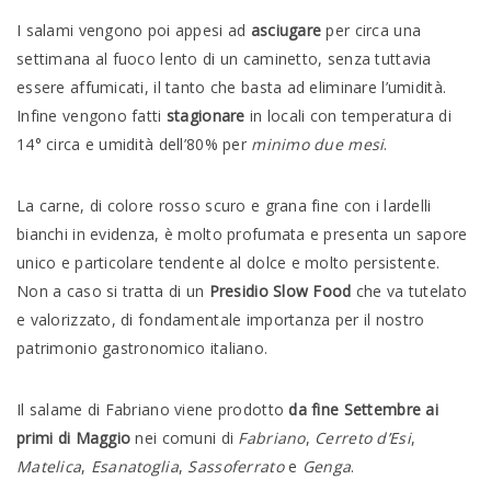
I salami vengono poi appesi ad
asciugare
per circa una
settimana al fuoco lento di un caminetto, senza tuttavia
essere affumicati, il tanto che basta ad eliminare l’umidità.
Infine vengono fatti
stagionare
in locali con temperatura di
14° circa e umidità dell’80% per
minimo due mesi
.
La carne, di colore rosso scuro e grana fine con i lardelli
bianchi in evidenza, è molto profumata e presenta un sapore
unico e particolare tendente al dolce e molto persistente.
Non a caso si tratta di un
Presidio Slow Food
che va tutelato
e valorizzato, di fondamentale importanza per il nostro
patrimonio gastronomico italiano.
Il salame di Fabriano viene prodotto
da fine Settembre ai
primi di Maggio
nei comuni di
Fabriano
,
Cerreto d’Esi
,
Matelica
,
Esanatoglia
,
Sassoferrato
e
Genga
.