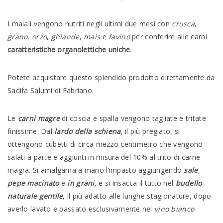
I maiali vengono nutriti negli ultimi due mesi con
crusca
,
grano
,
orzo
,
ghiande
,
mais
e
favino
per conferire alle carni
caratteristiche organolettiche uniche
.
Potete acquistare questo splendido prodotto direttamente da
Sadifa Salumi di Fabriano.
Le
carni magre
di coscia e spalla vengono tagliate e tritate
finissime. Dal
lardo della schiena
, il più pregiato, si
ottengono cubetti di circa mezzo centimetro che vengono
salati a parte e aggiunti in misura del 10% al trito di carne
magra. Si amalgama a mano l’impasto aggiungendo
sale
,
pepe macinato
e
in grani
, e si insacca il tutto nel
budello
naturale gentile
, il più adatto alle lunghe stagionature, dopo
averlo lavato e passato esclusivamente nel
vino bianco
.