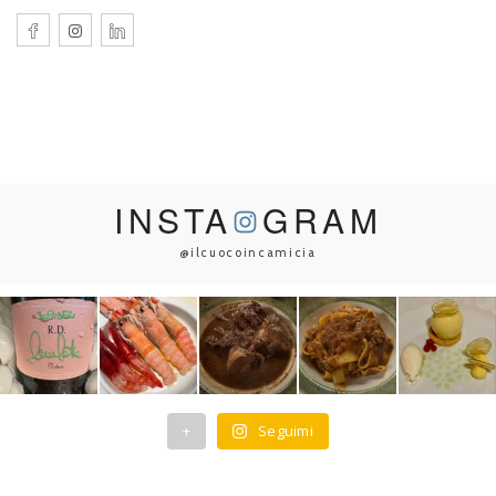
INSTA
GRAM
@ilcuocoincamicia
+
Seguimi