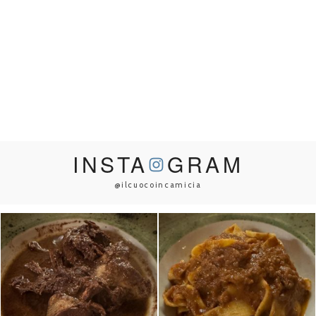
INSTA
GRAM
@ilcuocoincamicia