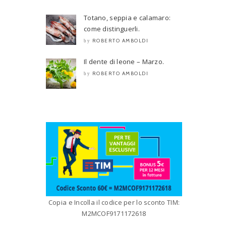
Totano, seppia e calamaro:
come distinguerli.
ROBERTO AMBOLDI
by
Il dente di leone – Marzo.
ROBERTO AMBOLDI
by
Copia e Incolla il codice per lo sconto TIM:
M2MCOF9171172618