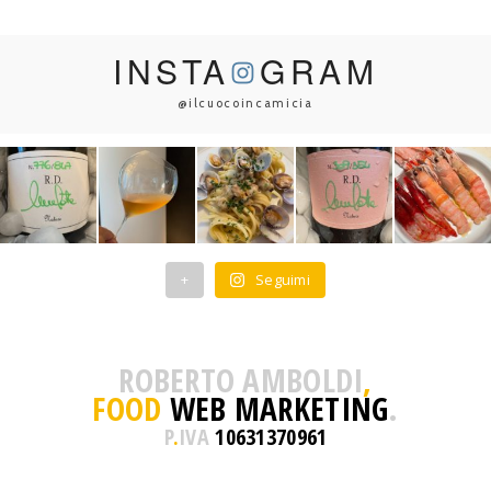
INSTA
GRAM
@ilcuocoincamicia
+
Seguimi
ROBERTO AMBOLDI
,
FOOD
WEB MARKETING
.
P
.
IVA
10631370961