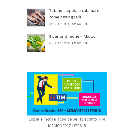
Totano, seppia e calamaro:
come distinguerli.
ROBERTO AMBOLDI
by
Il dente di leone – Marzo.
ROBERTO AMBOLDI
by
Copia e Incolla il codice per lo sconto TIM:
M2MCOF9171172618