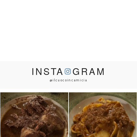
INSTA
GRAM
@ilcuocoincamicia