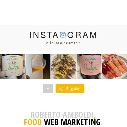
INSTA
GRAM
@ilcuocoincamicia
+
Seguimi
ROBERTO AMBOLDI
,
FOOD
WEB MARKETING
.