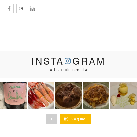
INSTA
GRAM
@ilcuocoincamicia
+
Seguimi