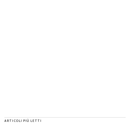
ARTICOLI PIÙ LETTI