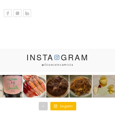
INSTA
GRAM
@ilcuocoincamicia
+
Seguimi