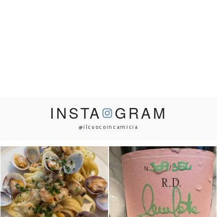
INSTA
GRAM
@ilcuocoincamicia