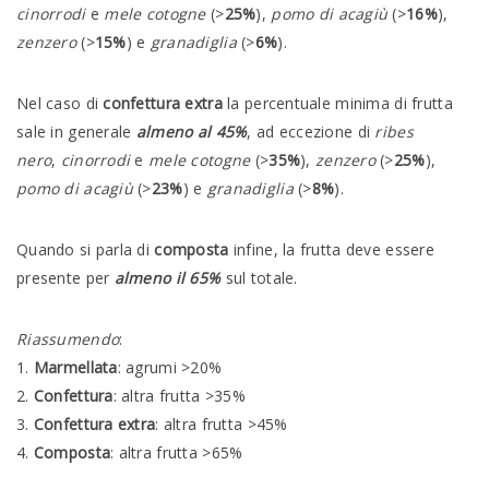
cinorrodi
e
mele cotogne
(>
25%
),
pomo di acagiù
(>
16%
),
zenzero
(>
15%
) e
granadiglia
(>
6%
).
Nel caso di
confettura extra
la percentuale minima di frutta
sale in generale
almeno al 45%
, ad eccezione di
ribes
nero
,
cinorrodi
e
mele cotogne
(>
35%
),
zenzero
(>
25%
),
pomo di acagiù
(>
23%
) e
granadiglia
(>
8%
).
Quando si parla di
composta
infine, la frutta deve essere
presente per
almeno il 65%
sul totale.
Riassumendo
:
1.
Marmellata
: agrumi >20%
2.
Confettura
: altra frutta >35%
3.
Confettura extra
: altra frutta >45%
4.
Composta
: altra frutta >65%