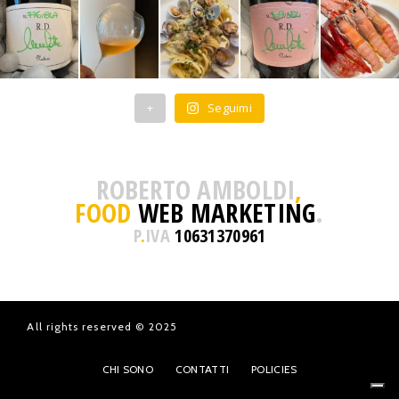
+
Seguimi
ROBERTO AMBOLDI
,
FOOD
WEB MARKETING
.
P
.
IVA
10631370961
All rights reserved © 2025
CHI SONO
CONTATTI
POLICIES