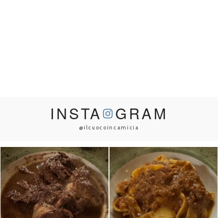
INSTA
GRAM
@ilcuocoincamicia