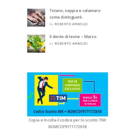
Totano, seppia e calamaro:
come distinguerli.
ROBERTO AMBOLDI
by
Il dente di leone – Marzo.
ROBERTO AMBOLDI
by
Copia e Incolla il codice per lo sconto TIM:
M2MCOF9171172618