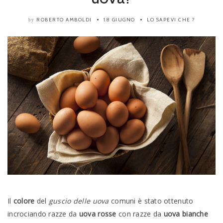
ROBERTO AMBOLDI
18 GIUGNO
LO SAPEVI CHE ?
by
Il
colore
del
guscio delle uova
comuni è stato ottenuto
incrociando razze da
uova rosse
con razze da
uova bianche