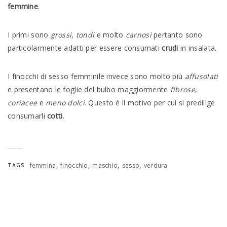
femmine
.
I primi sono
grossi
,
tondi
e molto
carnosi
pertanto sono
particolarmente adatti per essere consumati
crudi
in insalata.
I finocchi di sesso femminile invece sono molto più
affusolati
e presentano le foglie del bulbo maggiormente
fibrose
,
coriacee
e
meno dolci
. Questo è il motivo per cui si predilige
consumarli
cotti
.
,
,
,
,
femmina
finocchio
maschio
sesso
verdura
TAGS