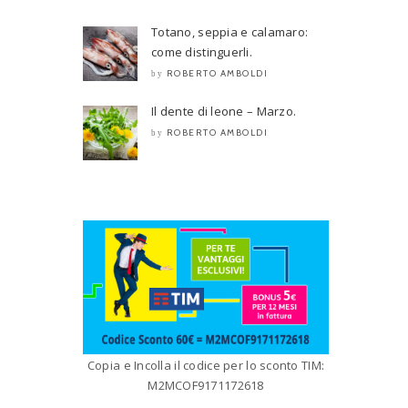
Totano, seppia e calamaro:
come distinguerli.
ROBERTO AMBOLDI
by
Il dente di leone – Marzo.
ROBERTO AMBOLDI
by
Copia e Incolla il codice per lo sconto TIM:
M2MCOF9171172618