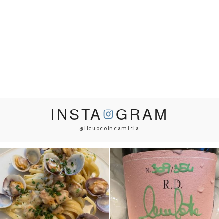
INSTA
GRAM
@ilcuocoincamicia