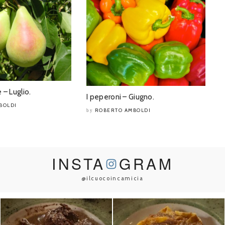
 – Luglio.
I peperoni – Giugno.
BOLDI
ROBERTO AMBOLDI
by
INSTA
GRAM
@ilcuocoincamicia