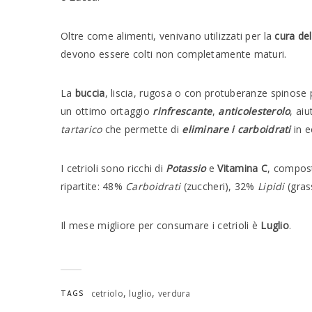
Oltre come alimenti, venivano utilizzati per la
cura del
devono essere colti non completamente maturi.
La
buccia
, liscia, rugosa o con protuberanze spinose
un ottimo ortaggio
rinfrescante
,
anticolesterolo
, ai
tartarico
che permette di
eliminare i carboidrati
in e
I cetrioli sono ricchi di
Potassio
e
Vitamina C
, compos
ripartite: 48%
Carboidrati
(zuccheri), 32%
Lipidi
(gras
Il mese migliore per consumare i cetrioli è
Luglio
.
,
,
cetriolo
luglio
verdura
TAGS