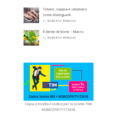
Totano, seppia e calamaro:
come distinguerli.
ROBERTO AMBOLDI
by
Il dente di leone – Marzo.
ROBERTO AMBOLDI
by
Copia e Incolla il codice per lo sconto TIM:
M2MCOF9171172618