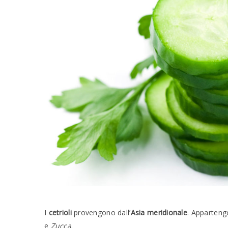
I
cetrioli
provengono dall’
Asia meridionale
. Apparteng
e
Zucca
.