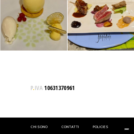
P
.
IVA
10631370961
CHI SONO
CONTATTI
POLICIES