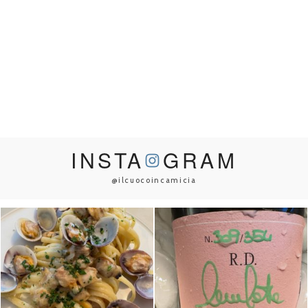
INSTA
GRAM
@ilcuocoincamicia