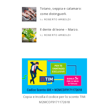
Totano, seppia e calamaro:
come distinguerli.
ROBERTO AMBOLDI
by
Il dente di leone – Marzo.
ROBERTO AMBOLDI
by
Copia e Incolla il codice per lo sconto TIM:
M2MCOF9171172618