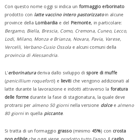
Con questo nome oggi si indica un
formaggio erborinato
prodotto con
latte vaccino intero pastorizzato
in alcune
province della
Lombardia
e del
Piemonte
, in particolare:
Bergamo, Biella, Brescia, Como, Cremona, Cuneo, Lecco,
Lodi, Milano, Monza e Brianza, Novara, Pavia, Varese,
Vercelli, Verbano-Cusio Ossola
e alcuni comuni della
provincia di Alessandria
.
L’
erborinatura
deriva dallo sviluppo di
spore di muffe
(
penicillium roqueforti
) e
lieviti
che vengono
addizionati al
latte durante la lavorazione e indotti attraverso la
foratura
delle forme
durante la fase di stagionatura, la quale deve
protrarsi per
almeno 50 giorni
nella versione
dolce
e
almeno
80 giorni
in quella
piccante
.
Si tratta di un formaggio
grasso
(minimo
45%
) con
crosta
non edibile
che oggi viene
prodotto tutto l’anno
. Il
caglio