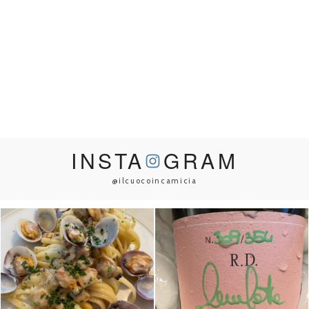
INSTA
GRAM
@ilcuocoincamicia