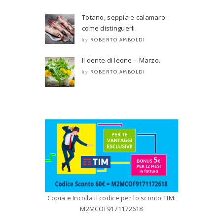
Totano, seppia e calamaro:
come distinguerli.
ROBERTO AMBOLDI
by
Il dente di leone – Marzo.
ROBERTO AMBOLDI
by
Copia e Incolla il codice per lo sconto TIM:
M2MCOF9171172618