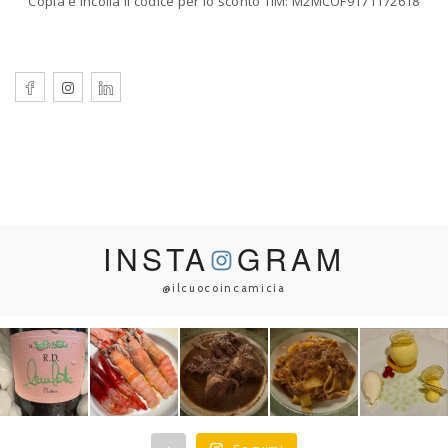
Copia e Incolla il codice per lo sconto TIM: M2MCOF9171172618
INSTA
GRAM
@ilcuocoincamicia