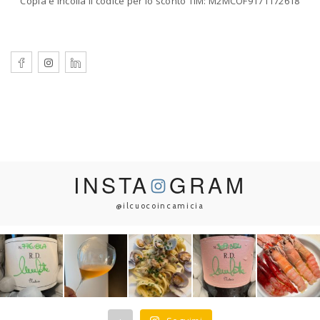
Copia e Incolla il codice per lo sconto TIM: M2MCOF9171172618
INSTA
GRAM
@ilcuocoincamicia