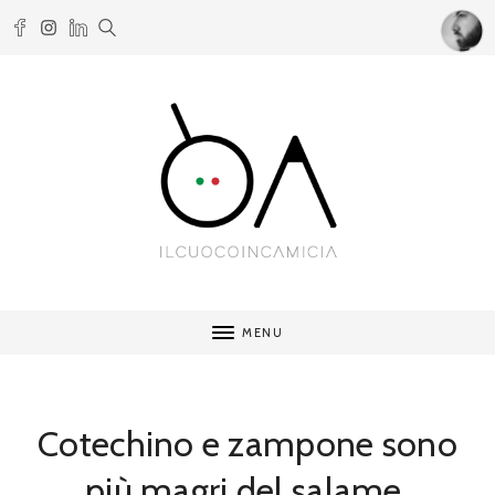
MENU
Cotechino e zampone sono
più magri del salame.