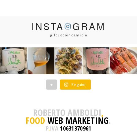
INSTA
GRAM
@ilcuocoincamicia
+
Seguimi
ROBERTO AMBOLDI
,
FOOD
WEB MARKETING
.
P
.
IVA
10631370961