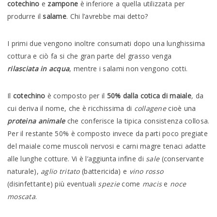
cotechino
e
zampone
è inferiore a quella utilizzata per
produrre il
salame
. Chi l’avrebbe mai detto?
I primi due vengono inoltre consumati dopo una lunghissima
cottura e ciò fa si che gran parte del grasso venga
rilasciata in acqua
, mentre i salami non vengono cotti.
Il
cotechino
è composto per il
50% dalla cotica di maiale
,
da
cui deriva il nome,
che è
ricchissima di
collagene
cioè una
proteina animale
che conferisce la tipica consistenza collosa.
Per il restante 50% è composto invece da parti poco pregiate
del maiale come muscoli nervosi e carni magre tenaci adatte
alle lunghe cotture. Vi è l’aggiunta infine di
sale
(conservante
naturale),
aglio tritato
(battericida) e
vino rosso
(disinfettante) più eventuali
spezie
come
macis
e
noce
moscata
.