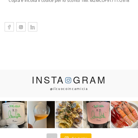
Copia e Incolla il codice per lo sconto TIM: M2MCOF9171172618
INSTA
GRAM
@ilcuocoincamicia