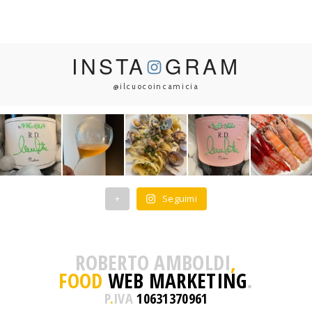
INSTA
GRAM
@ilcuocoincamicia
+
Seguimi
ROBERTO AMBOLDI
,
FOOD
WEB MARKETING
.
P
.
IVA
10631370961