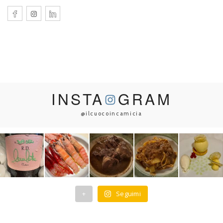
INSTA
GRAM
@ilcuocoincamicia
+
Seguimi